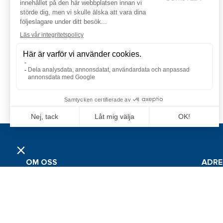
OM OSS
ADRE
Grossistföretaget Jan Comstedt AB
Jan Co
grundades 1983 och är sedan 2022 en del av
Traner
Alliance Marine-gruppen. Bolagets
huvudmarknader återfinns inom marin- och
426 53 
sportfiskebranschen i Sverige, Finland, Norge