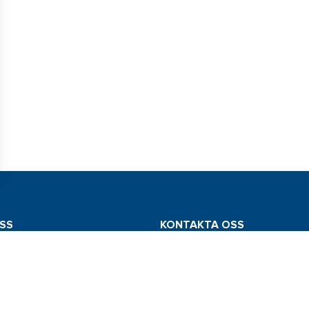
SS
KONTAKTA OSS
mstedt AB
Tel: 031 775 65 30
edsvägen 112
E-post: info@comstedt.se
Västra Frölunda