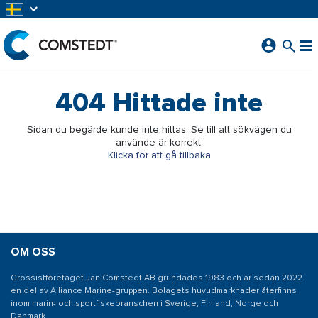
HOPPA TILL HUVUDINNEHÅLL
404
Hittade inte
Sidan du begärde kunde inte hittas. Se till att sökvägen du
använde är korrekt.
Klicka för att gå tillbaka
OM OSS
Grossistföretaget Jan Comstedt AB grundades 1983 och är sedan 2022
en del av Alliance Marine-gruppen. Bolagets huvudmarknader återfinns
inom marin- och sportfiskebranschen i Sverige, Finland, Norge och
Danmark.