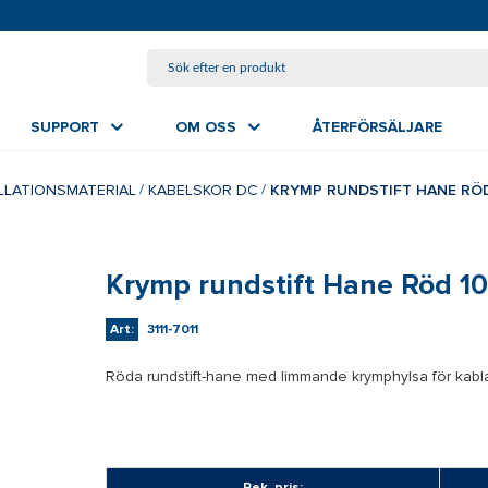
HOPPA TILL HUVUDINNEHÅLL
SUPPORT
OM OSS
ÅTERFÖRSÄLJARE
ALLATIONSMATERIAL
KABELSKOR DC
KRYMP RUNDSTIFT HANE RÖ
Krymp rundstift Hane Röd 10
Art:
3111-7011
Röda rundstift-hane med limmande krymphylsa för kabl
Rek. pris: