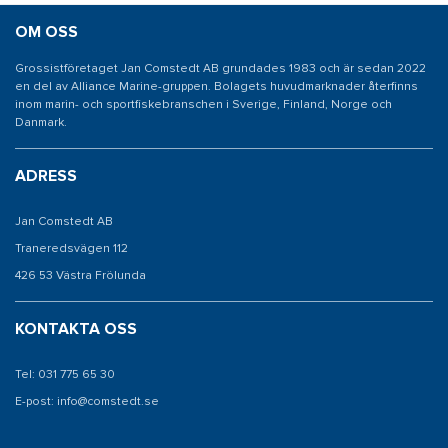
OM OSS
Grossistföretaget Jan Comstedt AB grundades 1983 och är sedan 2022
en del av Alliance Marine-gruppen. Bolagets huvudmarknader återfinns
inom marin- och sportfiskebranschen i Sverige, Finland, Norge och
Danmark.
ADRESS
Jan Comstedt AB
Traneredsvägen 112
426 53 Västra Frölunda
KONTAKTA OSS
Tel: 031 775 65 30
E-post: info@comstedt.se