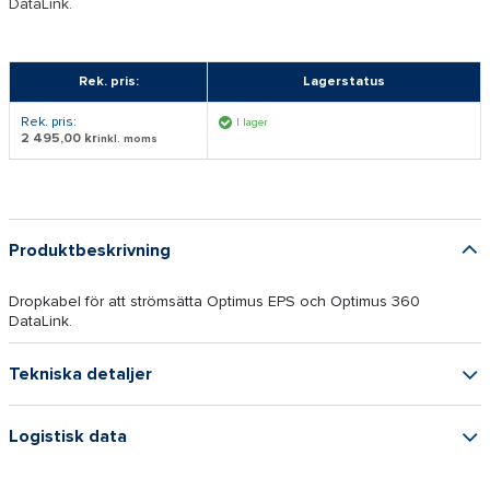
DataLink.
Rek. pris:
Lagerstatus
Rek. pris:
I lager
2 495,00 kr
inkl. moms
Produktbeskrivning
Dropkabel för att strömsätta Optimus EPS och Optimus 360
DataLink.
Tekniska detaljer
Logistisk data