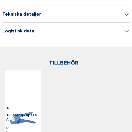
Tekniska detaljer
Logistisk data
TILLBEHÖR
John Guest
JG slangkapare
Art: JG-TS
Rek. pris: