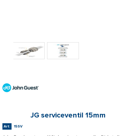
JG serviceventil 15mm
Art:
15SV