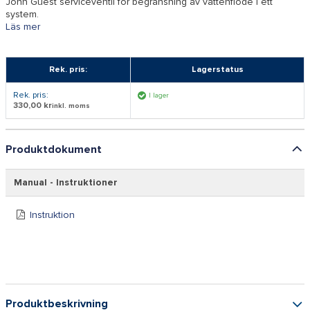
John Guest serviceventil för begränsning av vattenflöde i ett
system.
Läs mer
Rek. pris:
Lagerstatus
Rek. pris:
I lager
330,00 kr
inkl. moms
Produktdokument
Manual - Instruktioner
Instruktion
Produktbeskrivning