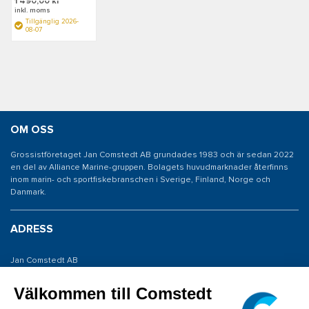
1 490,00 kr
inkl. moms
Tillgänglig 2026-
08-07
OM OSS
Grossistföretaget Jan Comstedt AB grundades 1983 och är sedan 2022
en del av Alliance Marine-gruppen. Bolagets huvudmarknader återfinns
inom marin- och sportfiskebranschen i Sverige, Finland, Norge och
Danmark.
ADRESS
Jan Comstedt AB
Traneredsvägen 112
426 53 Västra Frölunda