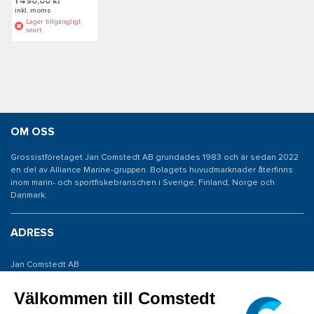
1 490,00 kr
inkl. moms
Lager tillgängligt
snart
OM OSS
Grossistföretaget Jan Comstedt AB grundades 1983 och är sedan 2022
en del av Alliance Marine-gruppen. Bolagets huvudmarknader återfinns
inom marin- och sportfiskebranschen i Sverige, Finland, Norge och
Danmark.
ADRESS
Jan Comstedt AB
Traneredsvägen 112
426 53 Västra Frölunda