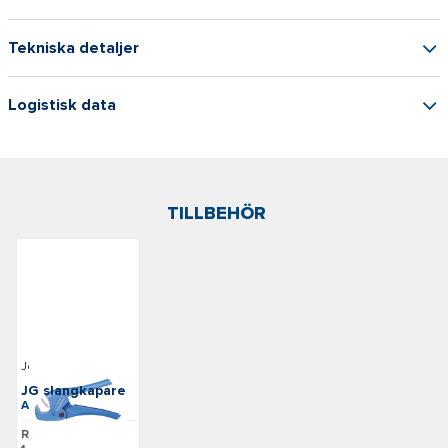
Tekniska detaljer
Logistisk data
TILLBEHÖR
John Guest
JG slangkapare
Art: JG-TS
Rek. pris: