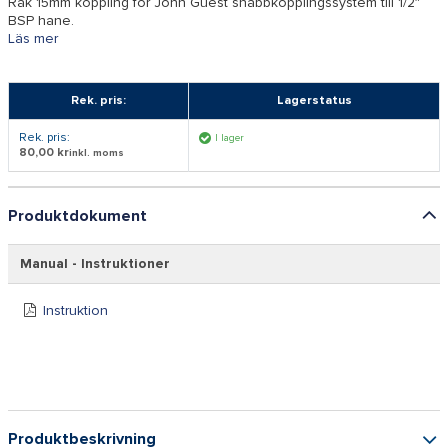
Rak 15mm koppling för John Guest snabbkopplingssystem till 1/2″
BSP hane.
Läs mer
Rek. pris:
Lagerstatus
Rek. pris:
I lager
80,00 kr
inkl. moms
Produktdokument
Manual - Instruktioner
Instruktion
Produktbeskrivning