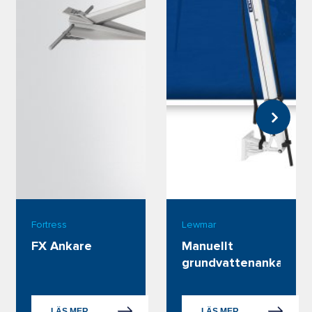
Fortress
Lewmar
FX Ankare
Manuellt 
grundvattenankare
LÄS MER
LÄS MER