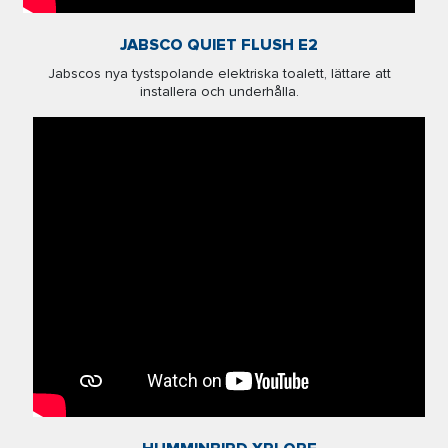
JABSCO QUIET FLUSH E2
Jabscos nya tystspolande elektriska toalett, lättare att
installera och underhålla.