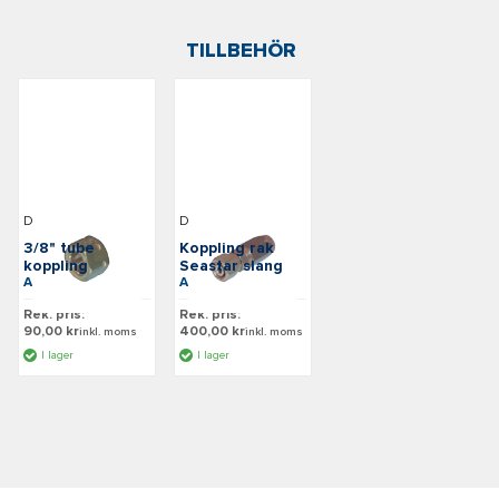
TILLBEHÖR
Dometic
Dometic
3/8" tube
Koppling rak
koppling
Seastar slang
Art: 280327
Art: 009250
Rek. pris:
Rek. pris:
90,00 kr
400,00 kr
inkl. moms
inkl. moms
I lager
I lager