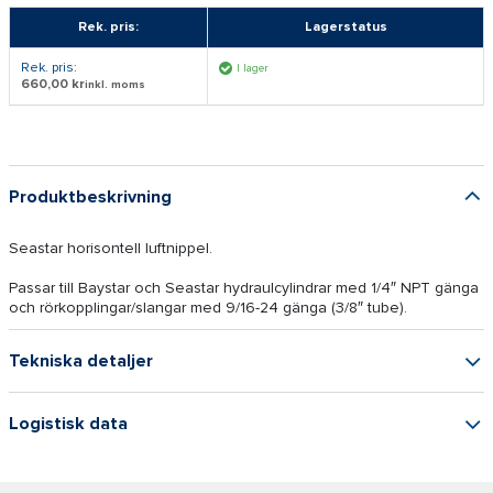
Rek. pris:
Lagerstatus
Rek. pris:
I lager
660,00 kr
inkl. moms
Produktbeskrivning
Seastar horisontell luftnippel.
Passar till Baystar och Seastar hydraulcylindrar med 1/4″ NPT gänga
och rörkopplingar/slangar med 9/16-24 gänga (3/8″ tube).
Tekniska detaljer
Logistisk data