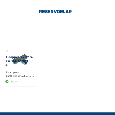
RESERVDELAR
Dometic
T-nippel 2x9/16-
24 1x1/4"NPT
Art: 600600
Rek. pris:
420,00 kr
inkl. moms
I lager