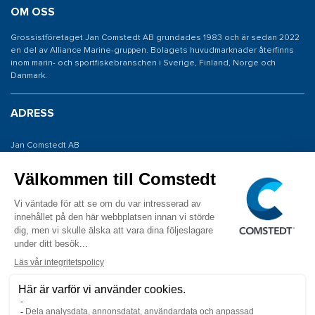
OM OSS
Grossistföretaget Jan Comstedt AB grundades 1983 och är sedan 2022
en del av Alliance Marine-gruppen. Bolagets huvudmarknader återfinns
inom marin- och sportfiskebranschen i Sverige, Finland, Norge och
Danmark.
ADRESS
Jan Comstedt AB
Traneredsvägen 112
426 53 Västra Frölunda
KONTAKTA OSS
Tel: 031 775 65 30
E-post: info@comstedt.se