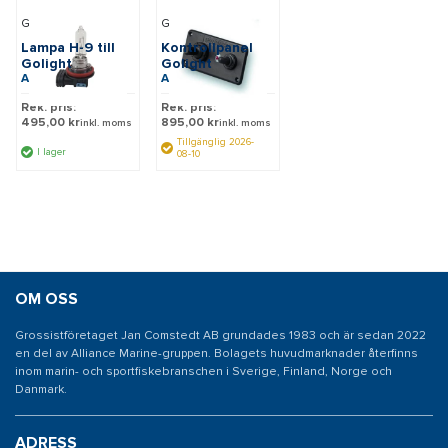
Golight
Golight
Lampa H-9 till
Kontrollpanel
Golight
Golight
Art: GL49000
Art: GL2020-D
Rek. pris:
Rek. pris:
495,00 kr
895,00 kr
inkl. moms
inkl. moms
Tillgänglig 2026-
I lager
08-10
OM OSS
Grossistföretaget Jan Comstedt AB grundades 1983 och är sedan 2022
en del av Alliance Marine-gruppen. Bolagets huvudmarknader återfinns
inom marin- och sportfiskebranschen i Sverige, Finland, Norge och
Danmark.
ADRESS