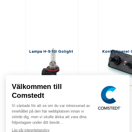
Golight
Golight
Lampa H-9 till Golight
Kontrollpanel 
Art: GL49000
Art: GL2020-D
Rek. pris:
Rek. pris:
495,00 kr
895,00 kr
inkl. moms
inkl. mo
I lager
Tillgänglig 2026-0