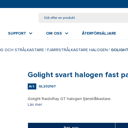
HOPPA TILL HUVUDINNEHÅLL
SUPPORT
OM OSS
ÅTERFÖRSÄLJARE
NG OCH STRÅLKASTARE
FJÄRRSTRÅLKASTARE HALOGEN
GOLIGHT
Golight svart halogen fast p
Art:
GL2021GT
Golight RaidoRay GT halogen fjärrstrålkastare.
Läs mer
Rek. pris: