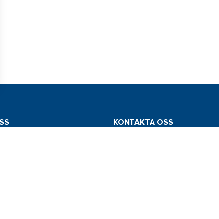
SS
KONTAKTA OSS
mstedt AB
Tel: 031 775 65 30
edsvägen 112
E-post: info@comstedt.se
Västra Frölunda