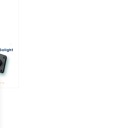
Golight
ms
8-10