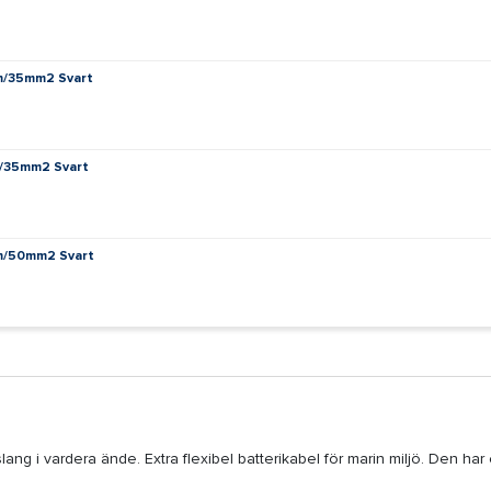
8m/35mm2 Svart
m/35mm2 Svart
2m/50mm2 Svart
ng i vardera ände. Extra flexibel batterikabel för marin miljö. Den ha