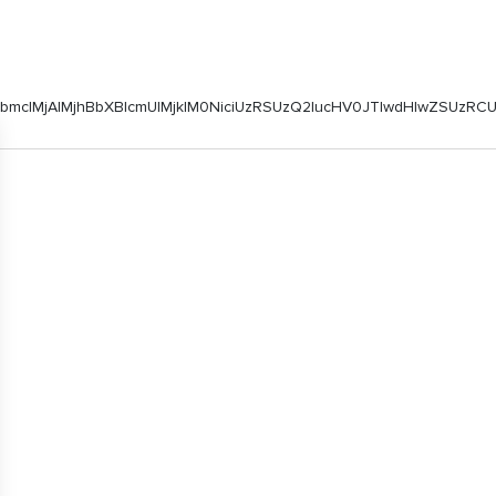
25pbmclMjAlMjhBbXBlcmUlMjklM0NiciUzRSUzQ2lucHV0JTIwdHlwZ