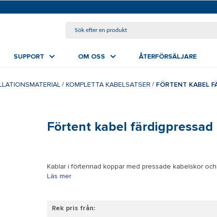
HOPPA TILL HUVUDINNEHÅLL
SUPPORT
OM OSS
ÅTERFÖRSÄLJARE
ALLATIONSMATERIAL
KOMPLETTA KABELSATSER
FÖRTENT KABEL F
Förtent kabel färdigpressad
Kablar i förtennad koppar med pressade kabelskor och
Läs mer
Rek pris från: