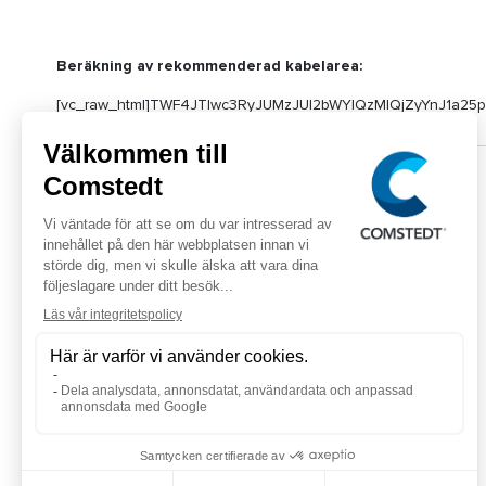
Beräkning av rekommenderad kabelarea:
[vc_raw_html]TWF4JTIwc3RyJUMzJUI2bWYlQzMlQjZyYnJ1a
[/vc_raw_html]
Tekniska detaljer