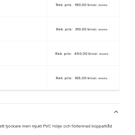
Rek. pris:
190,00 kr
inkl. moms
Rek. pris:
310,00 kr
inkl. moms
Rek. pris:
450,00 kr
inkl. moms
Rek. pris:
165,00 kr
inkl. moms
r ett tjockare men mjukt PVC hölje och förtennad koppartråd