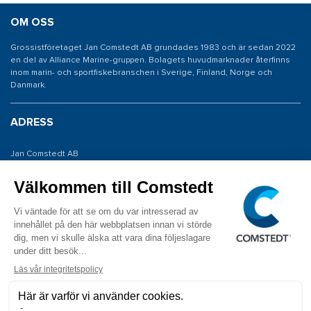
OM OSS
Grossistföretaget Jan Comstedt AB grundades 1983 och är sedan 2022
en del av Alliance Marine-gruppen. Bolagets huvudmarknader återfinns
inom marin- och sportfiskebranschen i Sverige, Finland, Norge och
Danmark.
ADRESS
Jan Comstedt AB
Traneredsvägen 112
426 53 Västra Frölunda
KONTAKTA OSS
Tel: 031 775 65 30
E-post: info@comstedt.se