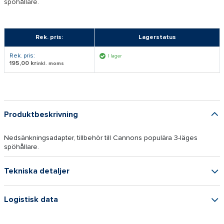
spöhållare.
Rek. pris:
Lagerstatus
Rek. pris:
I lager
195,00 kr
inkl. moms
Produktbeskrivning
Nedsänkningsadapter, tillbehör till Cannons populära 3-läges
spöhållare.
Tekniska detaljer
Logistisk data