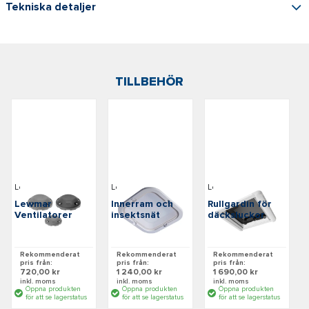
Tekniska detaljer
TILLBEHÖR
Lewmar
Lewmar
Lewmar
Lewmar
Innerram och
Rullgardin för
Ventilatorer
insektsnät
däcksluckor
Finns i flera varianter
Finns i flera varianter
Finns i flera varianter
Rekommenderat
Rekommenderat
Rekommenderat
pris från:
pris från:
pris från:
720,00 kr
1 240,00 kr
1 690,00 kr
inkl. moms
inkl. moms
inkl. moms
Öppna produkten
Öppna produkten
Öppna produkten
för att se lagerstatus
för att se lagerstatus
för att se lagerstatus