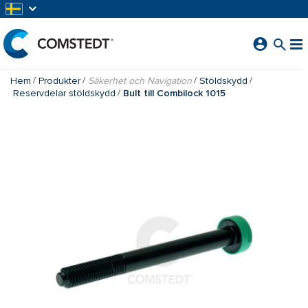
HOPPA TILL HUVUDINNEHÅLL
Hem
Produkter
Säkerhet och Navigation
Stöldskydd
Reservdelar stöldskydd
Bult till Combilock 1015