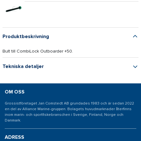
Produktbeskrivning
Bult till CombiLock Outboarder +50.
Tekniska detaljer
OM OSS
Grossistföretaget Jan Comstedt AB grundades 1983 och är sedan 2022
en del av Alliance Marine-gruppen. Bolagets huvudmarknader återfinns
inom marin- och sportfiskebranschen i Sverige, Finland, Norge och
Danmark.
ADRESS