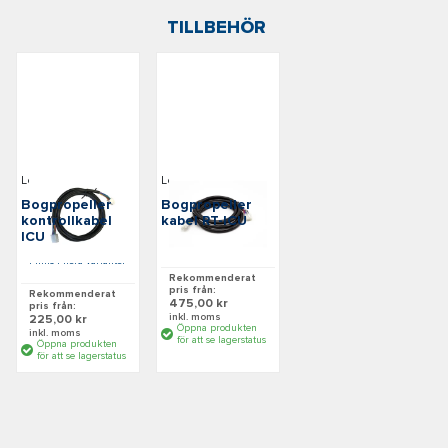
TILLBEHÖR
Lewmar
Lewmar
Bogpropeller
Bogpropeller
kontrollkabel
kabel RT-ICU
ICU
Finns i flera varianter
Finns i flera varianter
Rekommenderat
pris från:
Rekommenderat
475,00 kr
pris från:
inkl. moms
225,00 kr
Öppna produkten
inkl. moms
för att se lagerstatus
Öppna produkten
för att se lagerstatus