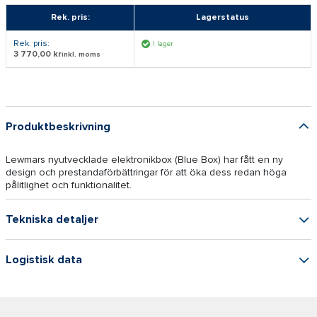
Rek. pris:
Lagerstatus
Rek. pris:
I lager
3 770,00 kr
inkl. moms
Produktbeskrivning
Lewmars nyutvecklade elektronikbox (Blue Box) har fått en ny
design och prestandaförbättringar för att öka dess redan höga
pålitlighet och funktionalitet.
Tekniska detaljer
Logistisk data