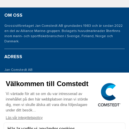
OM OSS
Grossistföretaget Jan Comstedt AB grundades 1983 och är sedan 2022
en del av Alliance Marine-gruppen. Bolagets huvudmarknader återfinns
inom marin- och sportfiskebranschen i Sverige, Finland, Norge och
Danmark.
ADRESS
Jan Comstedt AB
Traneredsvägen 112
426 53 Västra Frölunda
KONTAKTA OSS
Tel: 031 775 65 30
E-post: info@comstedt.se