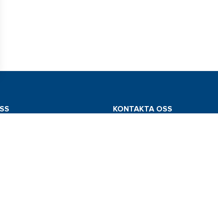
SS
KONTAKTA OSS
mstedt AB
Tel: 031 775 65 30
edsvägen 112
E-post: info@comstedt.se
Västra Frölunda