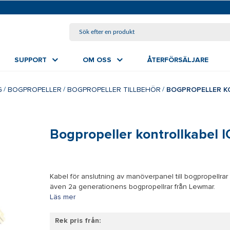
HOPPA TILL HUVUDINNEHÅLL
SUPPORT
OM OSS
ÅTERFÖRSÄLJARE
G
BOGPROPELLER
BOGPROPELLER TILLBEHÖR
BOGPROPELLER K
Bogpropeller kontrollkabel 
Kabel för anslutning av manöverpanel till bogpropellr
även 2a generationens bogpropellrar från Lewmar.
Läs mer
Rek pris från: