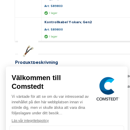
Art: 589803
I lager
Kontrollkabel Y-skarv, Gen2
Art: 589800
I lager
Produktbeskrivning
Kabel för anslutning av manöverpanel till bogpropellrar utru
Se tillgängliga längder i tabellen nedan. Komplettera med Y-kab