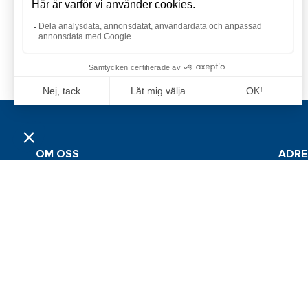
OM OSS
ADRE
Grossistföretaget Jan Comstedt AB
Jan Co
grundades 1983 och är sedan 2022 en del av
Traner
Alliance Marine-gruppen. Bolagets
huvudmarknader återfinns inom marin- och
426 53 
sportfiskebranschen i Sverige, Finland, Norge
och Danmark.