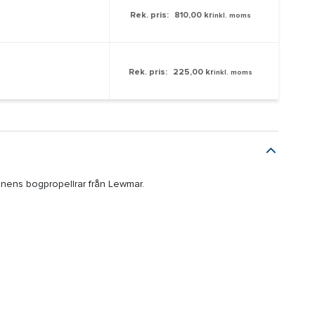
Rek. pris:
810,00 kr
inkl. moms
Rek. pris:
225,00 kr
inkl. moms
onens bogpropellrar från Lewmar.