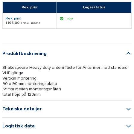
Rek. pris:
Lagerstatus
Rek. pris:
I lager
1 195,00 kr
inkl. moms
Produktbeskrivning
Shakespeare Heavy duty antennfäste för Antenner med standard
VHF gänga.
Vertikal montering
90 x 90mm monteringsplatta
65mm mellan monteringshålen
total höjd på 120mm
Tekniska detaljer
Logistisk data