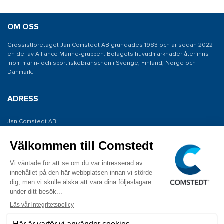
OM OSS
Grossistföretaget Jan Comstedt AB grundades 1983 och är sedan 2022
en del av Alliance Marine-gruppen. Bolagets huvudmarknader återfinns
inom marin- och sportfiskebranschen i Sverige, Finland, Norge och
Danmark.
ADRESS
Jan Comstedt AB
Traneredsvägen 112
426 53 Västra Frölunda
KONTAKTA OSS
Tel: 031 775 65 30
E-post: info@comstedt.se