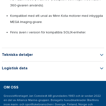
360-givaren används).
Kompatibel med ett urval av Minn Kota motorer med inbyggda
MEGA Imaging-givare.
Finns även i version för kompatibla SOLIX-enheter.
Tekniska detaljer
Logistisk data
OM OSS
Grossistföretaget Jan Comstedt AB grundades 1983 och är sedan 2022
en del av Alliance Marine-gruppen. Bolagets huvudmarknader återfinns
inom marin- och sportfiskebranschen i Sverige, Finland, Norge och