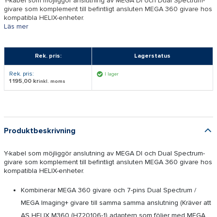
Y-kabel som möjliggör anslutning av MEGA DI och Dual Spectrum-
givare som komplement till befintligt ansluten MEGA 360 givare hos
kompatibla HELIX-enheter.
Läs mer
Rek. pris:
Lagerstatus
Rek. pris:
I lager
1 195,00 kr
inkl. moms
Produktbeskrivning
Y-kabel som möjliggör anslutning av MEGA DI och Dual Spectrum-
givare som komplement till befintligt ansluten MEGA 360 givare hos
kompatibla HELIX-enheter.
Kombinerar MEGA 360 givare och 7-pins Dual Spectrum /
MEGA Imaging+ givare till samma samma anslutning (Kräver att
AS HELIX M360 (H720106-1) adaptern som följer med MEGA