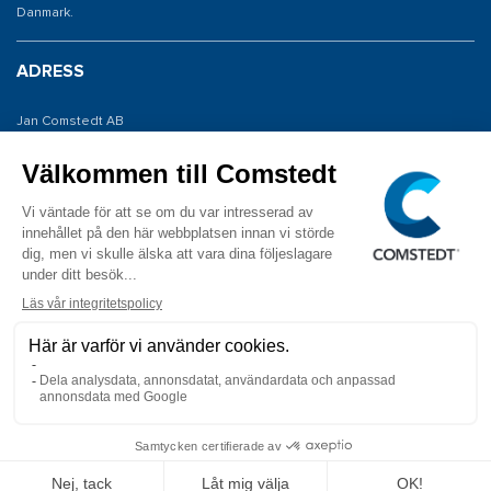
Danmark.
ADRESS
Jan Comstedt AB
Traneredsvägen 112
426 53 Västra Frölunda
KONTAKTA OSS
Tel: 031 775 65 30
E-post: info@comstedt.se
COPYRIGHT © 2026 Jan Comstedt AB ALLA RÄTTIGHETER FÖRBEHÅLLS.