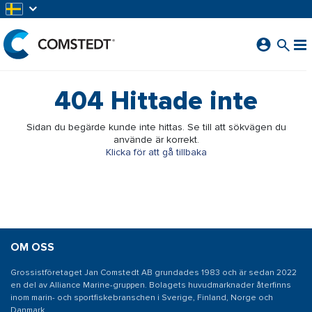
HOPPA TILL HUVUDINNEHÅLL
404
Hittade inte
Sidan du begärde kunde inte hittas. Se till att sökvägen du
använde är korrekt.
Klicka för att gå tillbaka
OM OSS
Grossistföretaget Jan Comstedt AB grundades 1983 och är sedan 2022
en del av Alliance Marine-gruppen. Bolagets huvudmarknader återfinns
inom marin- och sportfiskebranschen i Sverige, Finland, Norge och
Danmark.