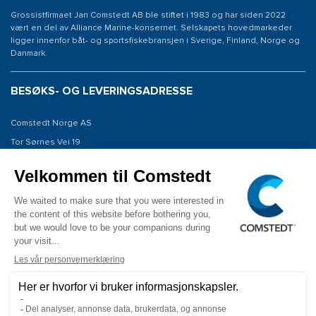
Grossistfirmaet Jan Comstedt AB ble stiftet i 1983 og har siden 2022
vært en del av Alliance Marine-konsernet. Selskapets hovedmarkeder
ligger innenfor båt- og sportsfiskebransjen i Sverige, Finland, Norge og
Danmark.
BESØKS- OG LEVERINGSADRESSE
Comstedt Norge AS
Tor Sørnes Vei 19
1523 Moss
Norway
KONTAKT OSS
Tel: +47 934 00 561
E-post: info@comstedt.no