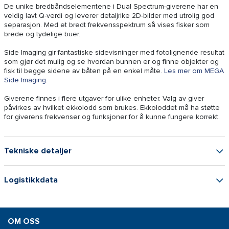
De unike bredbåndselementene i Dual Spectrum-giverene har en
veldig lavt Q-verdi og leverer detaljrike 2D-bilder med utrolig god
separasjon. Med et bredt frekvensspektrum så vises fisker som
brede og tydelige buer.
Side Imaging gir fantastiske sidevisninger med fotolignende resultat
som gjør det mulig og se hvordan bunnen er og finne objekter og
fisk til begge sidene av båten på en enkel måte.
Les mer om MEGA
Side Imaging.
Giverene finnes i flere utgaver for ulike enheter. Valg av giver
påvirkes av hvilket ekkolodd som brukes. Ekkoloddet må ha støtte
for giverens frekvenser og funksjoner for å kunne fungere korrekt.
Tekniske detaljer
Logistikkdata
OM OSS