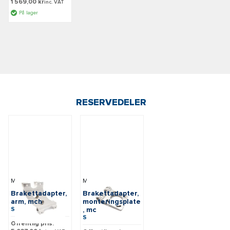
1 569,00 kr
inc. VAT
På lager
RESERVEDELER
Minn Kota
Minn Kota
Brakettadapter,
Brakettadapter,
arm, mch
monteringsplate
SKU: M2371999
, mc
SKU: M2371959
Offentlig pris: