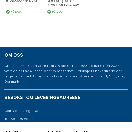
5 037,00 kr
Offentlig pris:
inc. VAT
2 287,00 kr
inc. VAT
På lager
På lager
OM OSS
Grossistfirmaet Jan Comstedt AB ble stiftet i 1983 og har siden 2022
vært en del av Alliance Marine-konsernet. Selskapets hovedmarkeder
ligger innenfor båt- og sportsfiskebransjen i Sverige, Finland, Norge og
Danmark.
BESØKS- OG LEVERINGSADRESSE
Comstedt Norge AS
Tor Sørnes Vei 19
1523 Moss