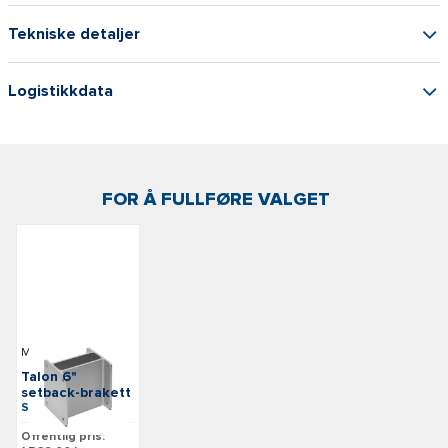
Tekniske detaljer
Logistikkdata
FOR Å FULLFØRE VALGET
Minn Kota
Talon 6"
setback-brakett
SKU: M1810220
Offentlig pris: