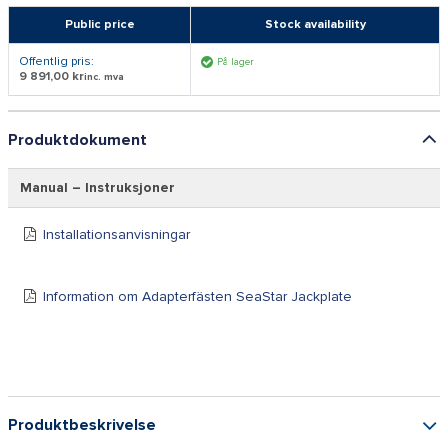
Public price
Stock availability
Offentlig pris:
På lager
9 891,00 kr
inc. mva
Produktdokument
Manual – Instruksjoner
Installationsanvisningar
Information om Adapterfästen SeaStar Jackplate
Produktbeskrivelse