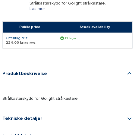
Strålkastarskydd för Golight strålkastare.
Les mer
Public price
Stock availability
Offentlig pris:
På lager
224,00 kr
inc. mva
Produktbeskrivelse
Strålkastarskydd för Golight strålkastare.
Tekniske detaljer