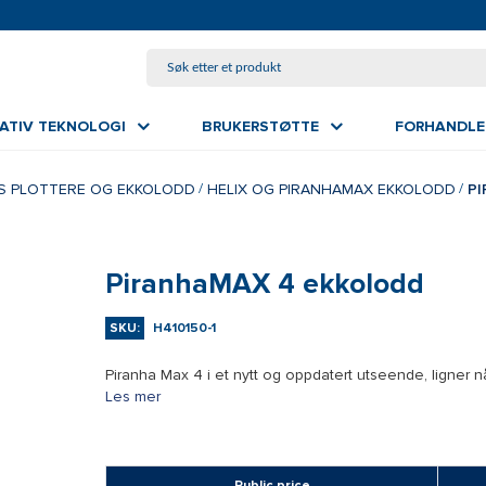
GÅ TIL HOVEDINNHOLD
VATIV TEKNOLOGI
BRUKERSTØTTE
FORHANDLE
S PLOTTERE OG EKKOLODD
HELIX OG PIRANHAMAX EKKOLODD
P
PiranhaMAX 4 ekkolodd
SKU:
H410150-1
Piranha Max 4 i et nytt og oppdatert utseende, ligner 
Les mer
Public price