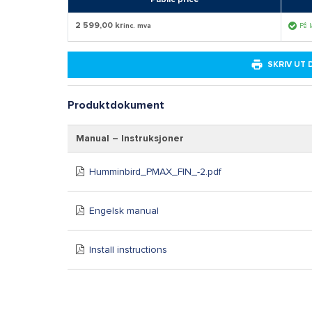
2 599,00 kr
inc. mva
På 
SKRIV UT
Produktdokument
Manual – Instruksjoner
Humminbird_PMAX_FIN_-2.pdf
Engelsk manual
Install instructions