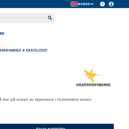
NORSK
RE
IRANHAMAX 4 EKKOLODD
nå mer på resten av skjermene i Humminbird serien.
Stock availability