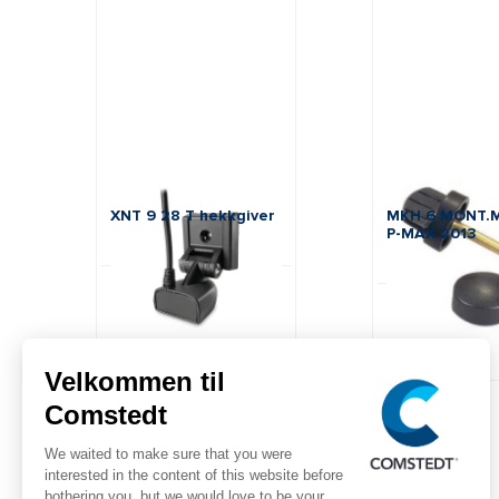
Humminbird
Humminbird
XNT 9 28 T hekkgiver
MKH 6 MONT.
P-MAX 2013
SKU: H710236-1
SKU: H740132-1
Offentlig pris:
2 095,00 kr
Offentlig pris:
inc. VAT
318,00 kr
inc. VAT
På lager
På lager