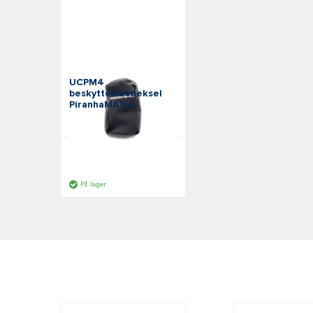
Humminbird
UCPM4
beskyttelsesdeksel
PiranhaMAX 4
SKU: H780033-1
Offentlig pris:
490,00 kr
inc. VAT
På lager