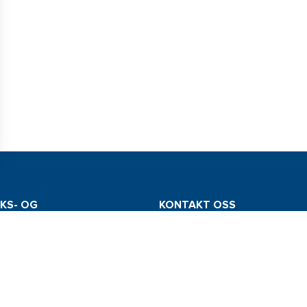
KS- OG
KONTAKT OSS
RINGSADRESSE
Tel: +47 934 00 561
dt Norge AS
E-post: info@comstedt.no
nes Vei 19
oss