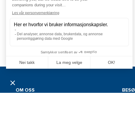
OM OSS
BESØ
LEVE
Grossistfirmaet Jan Comstedt AB ble stiftet i
1983 og har siden 2022 vært en del av
Comste
Alliance Marine-konsernet. Selskapets
Tor Sør
hovedmarkeder ligger innenfor båt- og
sportsfiskebransjen i Sverige, Finland, Norge
1523 M
og Danmark.