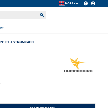
NORSK
RE
PC ETH STRØMKABEL
h
Stock availability