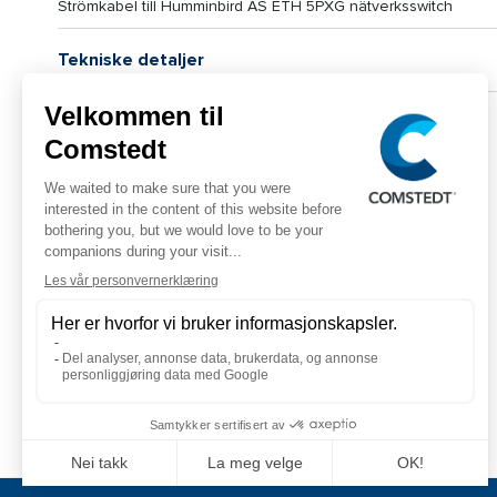
Strömkabel till Humminbird AS ETH 5PXG nätverksswitch
Tekniske detaljer
Logistikkdata