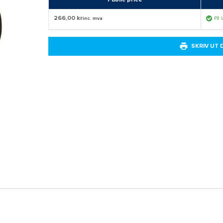
266,00 kr
inc. mva
På 
SKRIV UT