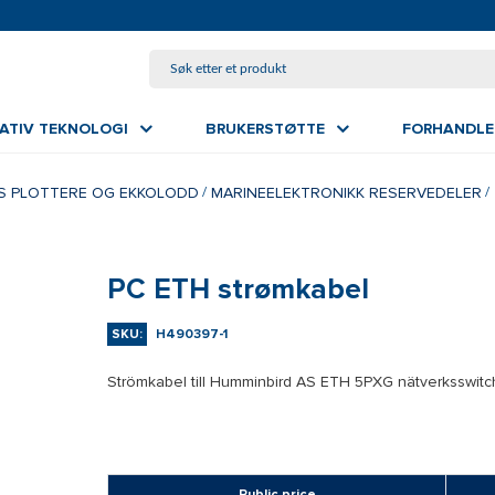
GÅ TIL HOVEDINNHOLD
VATIV TEKNOLOGI
BRUKERSTØTTE
FORHANDLE
S PLOTTERE OG EKKOLODD
MARINEELEKTRONIKK RESERVEDELER
PC ETH strømkabel
SKU:
H490397-1
Strömkabel till Humminbird AS ETH 5PXG nätverksswitc
Public price