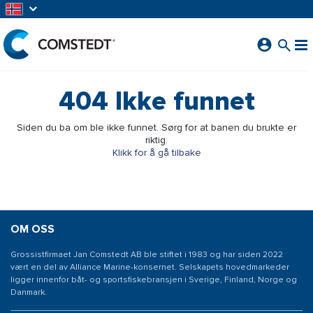
GÅ TIL HOVEDINNHOLD
404
Ikke funnet
Siden du ba om ble ikke funnet. Sørg for at banen du brukte er
riktig.
Klikk for å gå tilbake
OM OSS
Grossistfirmaet Jan Comstedt AB ble stiftet i 1983 og har siden 2022
vært en del av Alliance Marine-konsernet. Selskapets hovedmarkeder
ligger innenfor båt- og sportsfiskebransjen i Sverige, Finland, Norge og
Danmark.