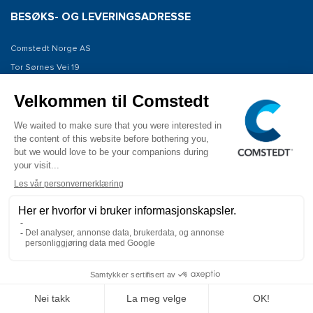
BESØKS- OG LEVERINGSADRESSE
Comstedt Norge AS
Tor Sørnes Vei 19
1523 Moss
Norway
KONTAKT OSS
Tel: +47 934 00 561
E-post: info@comstedt.no
COPYRIGHT © 2026 Comstedt Norge AS ALLE RETTIGHETER FORBEHOLDT.