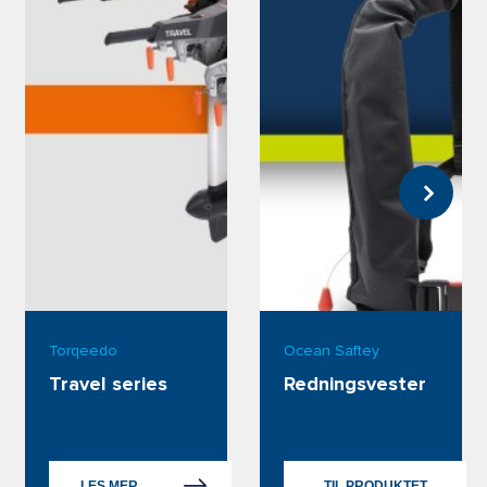
Torqeedo
Ocean Saftey
Travel series
Redningsvester
LES MER
TIL PRODUKTET