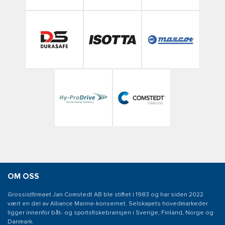
OM OSS
Grossistfirmaet Jan Comstedt AB ble stiftet i 1983 og har siden 2022
vært en del av Alliance Marine-konsernet. Selskapets hovedmarkeder
ligger innenfor båt- og sportsfiskebransjen i Sverige, Finland, Norge og
Danmark.