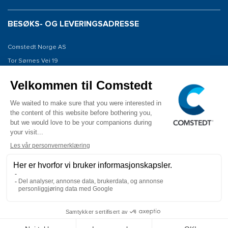
BESØKS- OG LEVERINGSADRESSE
Comstedt Norge AS
Tor Sørnes Vei 19
1523 Moss
Norway
KONTAKT OSS
Tel: +47 934 00 561
E-post: info@comstedt.no