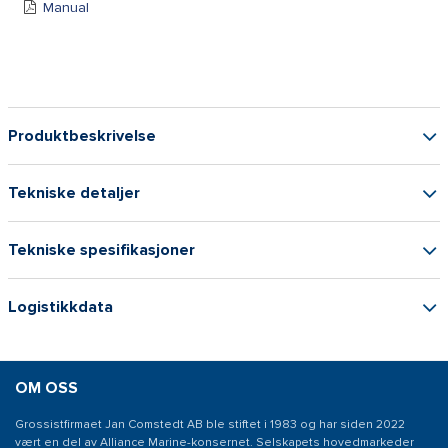
Manual
Produktbeskrivelse
Tekniske detaljer
Tekniske spesifikasjoner
Logistikkdata
OM OSS
Grossistfirmaet Jan Comstedt AB ble stiftet i 1983 og har siden 2022
vært en del av Alliance Marine-konsernet. Selskapets hovedmarkeder