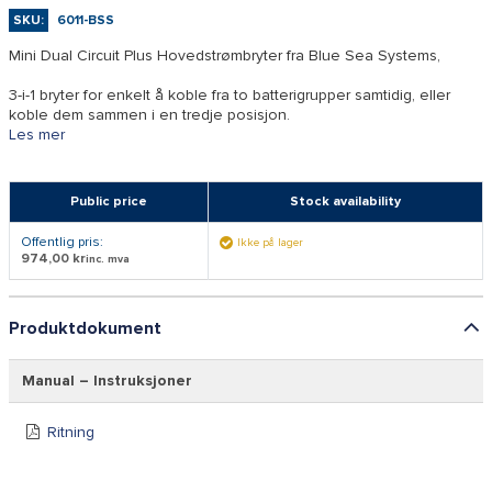
SKU:
6011-BSS
Mini Dual Circuit Plus Hovedstrømbryter fra Blue Sea Systems,
3-i-1 bryter for enkelt å koble fra to batterigrupper samtidig, eller
koble dem sammen i en tredje posisjon.
Les mer
Public price
Stock availability
Offentlig pris:
Ikke på lager
974,00 kr
inc. mva
Produktdokument
Manual – Instruksjoner
Ritning