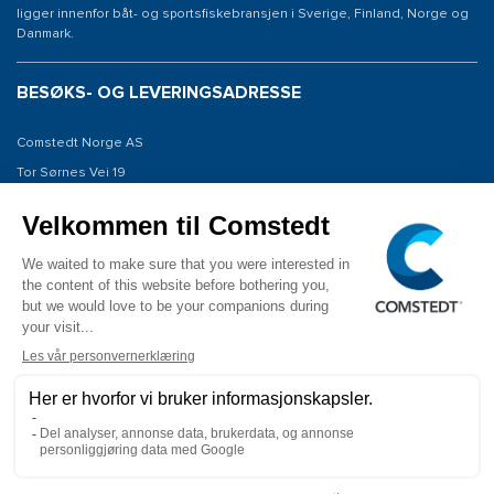
ligger innenfor båt- og sportsfiskebransjen i Sverige, Finland, Norge og
Danmark.
BESØKS- OG LEVERINGSADRESSE
Comstedt Norge AS
Tor Sørnes Vei 19
1523 Moss
Norway
KONTAKT OSS
Tel: +47 934 00 561
E-post: info@comstedt.no