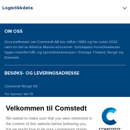
Logistikkdata
OM OSS
Grossistfirmaet Jan Comstedt AB ble stiftet i 1983 og har siden 2022
vært en del av Alliance Marine-konsernet. Selskapets hovedmarkeder
ligger innenfor båt- og sportsfiskebransjen i Sverige, Finland, Norge og
Danmark.
BESØKS- OG LEVERINGSADRESSE
Comstedt Norge AS
Tor Sørnes Vei 19
1523 Moss
Norway
KONTAKT OSS