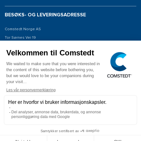
BESØKS- OG LEVERINGSADRESSE
Comstedt Norge AS
Tor Sørnes Vei 19
1523 Moss
Norway
KONTAKT OSS
Tel: +47 934 00 561
E-post: info@comstedt.no