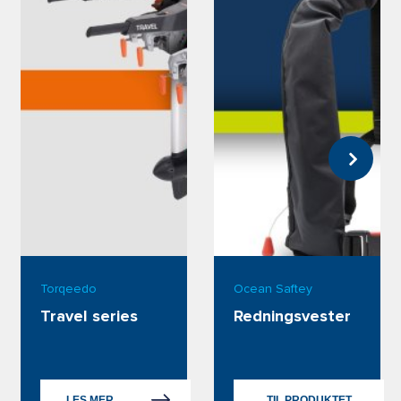
Torqeedo
Ocean Saftey
Travel series
Redningsvester
LES MER
TIL PRODUKTET