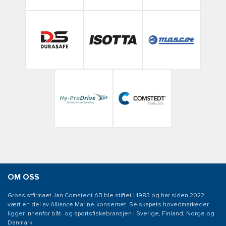
OM OSS
Grossistfirmaet Jan Comstedt AB ble stiftet i 1983 og har siden 2022
vært en del av Alliance Marine-konsernet. Selskapets hovedmarkeder
ligger innenfor båt- og sportsfiskebransjen i Sverige, Finland, Norge og
Danmark.