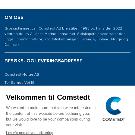
OM OSS
Grossistfirmaet Jan Comstedt AB ble stiftet i 1983 og har siden 2022
vært en del av Alliance Marine-konsernet. Selskapets hovedmarkeder
ligger innenfor båt- og sportsfiskebransjen i Sverige, Finland, Norge og
Danmark.
BESØKS- OG LEVERINGSADRESSE
Comstedt Norge AS
Tor Sørnes Vei 19
1523 Moss
Norway
KONTAKT OSS
Tel: +47 934 00 561