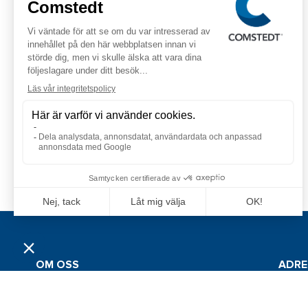
OM OSS
ADRE
Grossistföretaget Jan Comstedt AB
Jan Co
grundades 1983 och är sedan 2022 en del av