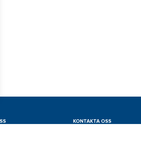
SS
KONTAKTA OSS
mstedt AB
Tel: 031 775 65 30