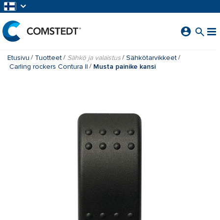
SIIRRY PÄÄSISÄLTÖÖN
Etusivu
Tuotteet
Sähkö ja valaistus
Sähkötarvikkeet
Carling rockers Contura II
Musta painike kansi