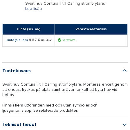
Svart huv Contura II till Carling strömbrytare.
Lue lisää
Hinta (sis. alv)
Varastosaatavuus
4,57 €
Hinta (sis. alv)
sis. ALV
Varastossa
Tuotekuvaus
Svart huv Contura II till Carling strömbrytare. Monteras enkelt genom
att endast tryckas på plats samt är även enkelt att byta huv vid
behov.
Finns i flera utföranden med och utan symboler och
ljusgenomsläpp, se relaterade produkter.
Tekniset tiedot