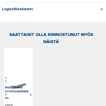
Logistiikkatiedot
SAATTAISIT OLLA KIINNOSTUNUT MYÖS
NÄISTÄ
Carling
Technologies
Painikkeen
irroitustyökalu
Tuotenumero: A40
88
Hinta