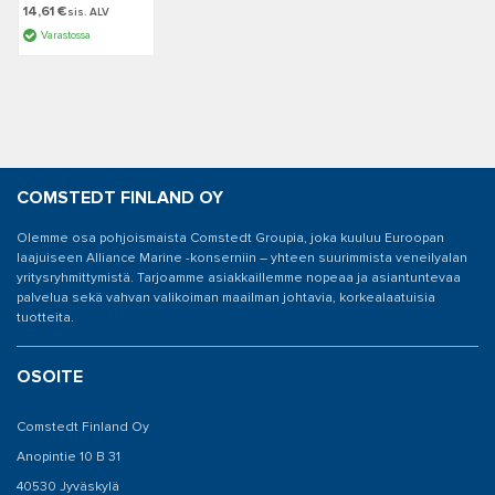
14,61 €
sis. ALV
Varastossa
COMSTEDT FINLAND OY
Olemme osa pohjoismaista Comstedt Groupia, joka kuuluu Euroopan
laajuiseen Alliance Marine -konserniin – yhteen suurimmista veneilyalan
yritysryhmittymistä. Tarjoamme asiakkaillemme nopeaa ja asiantuntevaa
palvelua sekä vahvan valikoiman maailman johtavia, korkealaatuisia
tuotteita.
OSOITE
Comstedt Finland Oy
Anopintie 10 B 31
40530 Jyväskylä