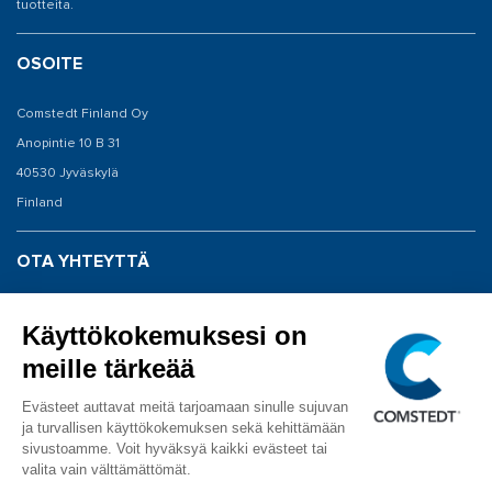
tuotteita.
OSOITE
Comstedt Finland Oy
Anopintie 10 B 31
40530 Jyväskylä
Finland
OTA YHTEYTTÄ
Vaihde: 020 198 0040
Huolto: 020 198 0043
info@comstedt.fi
SEURAA MEITÄ
Facebook