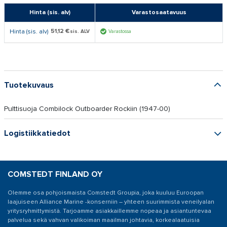
Hinta (sis. alv)
Varastosaatavuus
51,12 €
Hinta (sis. alv)
sis. ALV
Varastossa
Tuotekuvaus
Pulttisuoja Combilock Outboarder Rockiin (1947-00)
Logistiikkatiedot
COMSTEDT FINLAND OY
Olemme osa pohjoismaista Comstedt Groupia, joka kuuluu Euroopan
laajuiseen Alliance Marine -konserniin – yhteen suurimmista veneilyalan
yritysryhmittymistä. Tarjoamme asiakkaillemme nopeaa ja asiantuntevaa
palvelua sekä vahvan valikoiman maailman johtavia, korkealaatuisia