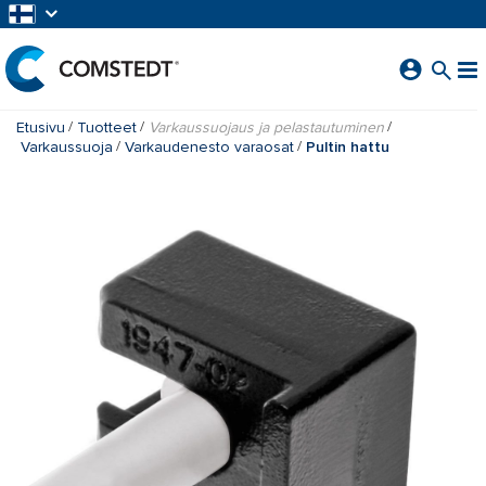
SIIRRY PÄÄSISÄLTÖÖN
Etusivu
Tuotteet
Varkaussuojaus ja pelastautuminen
Varkaussuoja
Varkaudenesto varaosat
Pultin hattu