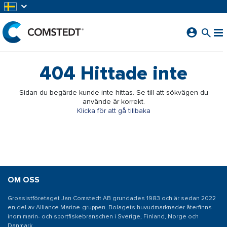
HOPPA TILL HUVUDINNEHÅLL
404
Hittade inte
Sidan du begärde kunde inte hittas. Se till att sökvägen du
använde är korrekt.
Klicka för att gå tillbaka
OM OSS
Grossistföretaget Jan Comstedt AB grundades 1983 och är sedan 2022
en del av Alliance Marine-gruppen. Bolagets huvudmarknader återfinns
inom marin- och sportfiskebranschen i Sverige, Finland, Norge och
Danmark.