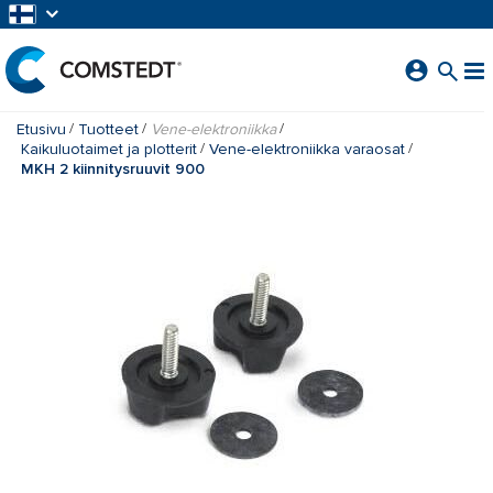
SIIRRY PÄÄSISÄLTÖÖN
Etusivu
Tuotteet
Vene-elektroniikka
Kaikuluotaimet ja plotterit
Vene-elektroniikka varaosat
MKH 2 kiinnitysruuvit 900