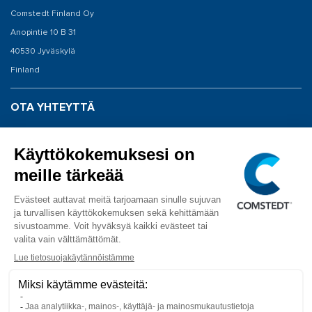
Comstedt Finland Oy
Anopintie 10 B 31
40530 Jyväskylä
Finland
OTA YHTEYTTÄ
Vaihde: 020 198 0040
Huolto: 020 198 0043
info@comstedt.fi
SEURAA MEITÄ
Facebook
YouTube