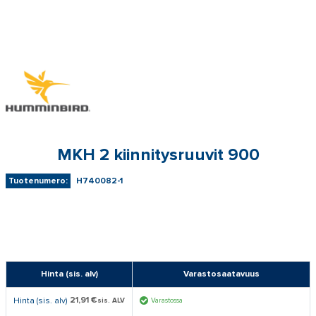
MKH 2 kiinnitysruuvit 900
Tuotenumero:
H740082-1
Hinta (sis. alv)
Varastosaatavuus
21,91 €
Hinta (sis. alv)
sis. ALV
Varastossa