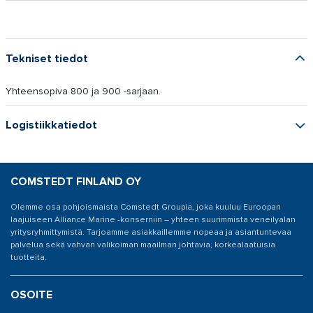
Tekniset tiedot
Yhteensopiva 800 ja 900 -sarjaan.
Logistiikkatiedot
COMSTEDT FINLAND OY
Olemme osa pohjoismaista Comstedt Groupia, joka kuuluu Euroopan
laajuiseen Alliance Marine -konserniin – yhteen suurimmista veneilyalan
yritysryhmittymistä. Tarjoamme asiakkaillemme nopeaa ja asiantuntevaa
palvelua sekä vahvan valikoiman maailman johtavia, korkealaatuisia
tuotteita.
OSOITE