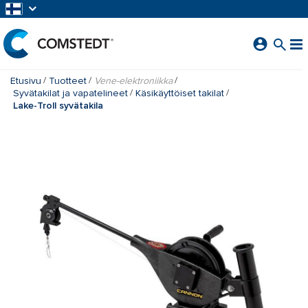
SIIRRY PÄÄSISÄLTÖÖN
Etusivu
Tuotteet
Vene-elektroniikka
Syvätakilat ja vapatelineet
Käsikäyttöiset takilat
Lake-Troll syvätakila