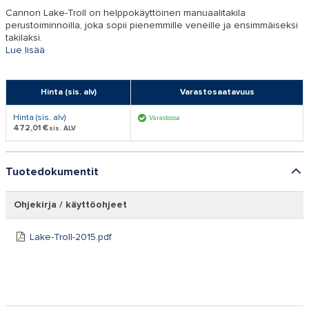
Cannon Lake-Troll on helppokäyttöinen manuaalitakila
perustoiminnoilla, joka sopii pienemmille veneille ja ensimmäiseksi
takilaksi.
Lue lisää
Hinta (sis. alv)
Varastosaatavuus
Hinta (sis. alv)
Varastossa
472,01 €
sis. ALV
Tuotedokumentit
Ohjekirja / käyttöohjeet
Lake-Troll-2015.pdf