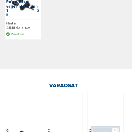
Retro-Ease
vaijerinlähennin
Tuotenumero: C22
50122
Hinta
45,18 €
sis. ALV
Varastossa
VARAOSAT
Cannon
Cannon
Cannon