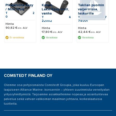
PIkajalusta Easy
Kahva,
Takilan puomin
/ Mini Troll
Lake/Easy-troll,
vaijeririssa,
Tuotenumero: C22
vanha
laskurilla
07001
Tuotenumero: C04
Tuotenumero: C37
22002
74001
Hinta
90,82 €
Hinta
Hinta
sis. ALV
17,80 €
42,44 €
sis. ALV
sis. ALV
Ei varastossa
Varastossa
Varastossa
COMSTEDT FINLAND OY
Olemme osa pohjoismaista Comstedt Groupia, joka kuuluu Euroopan
laajuiseen Alliance Marine -konserniin – yhteen suurimmista veneilyalan
yritysryhmittymistä. Tarjoamme asiakkaillemme nopeaa ja asiantuntevaa
palvelua sekä vahvan valikoiman maailman johtavia, korkealaatuisia
tuotteita.