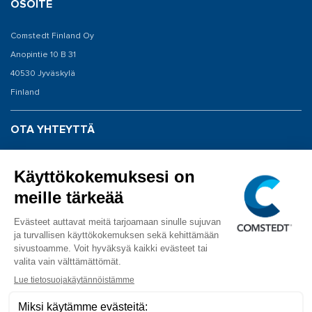
OSOITE
Comstedt Finland Oy
Anopintie 10 B 31
40530 Jyväskylä
Finland
OTA YHTEYTTÄ
Vaihde: 020 198 0040
Huolto: 020 198 0043
info@comstedt.fi
SEURAA MEITÄ
Facebook
YouTube