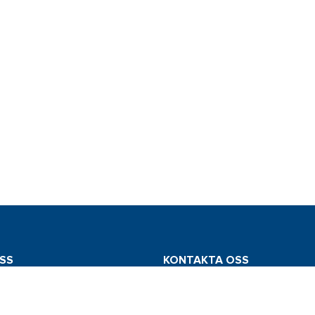
SS
KONTAKTA OSS
mstedt AB
Tel: 031 775 65 30
edsvägen 112
E-post: info@comstedt.se