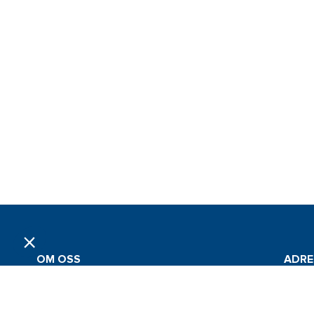
OM OSS
ADRE
Grossistföretaget Jan Comstedt AB
Jan Co
grundades 1983 och är sedan 2022 en del av
Traner