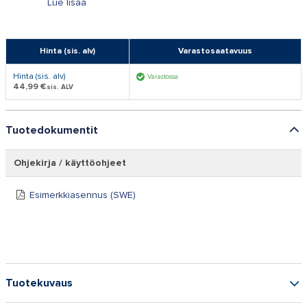
Lue lisää
Hinta (sis. alv)
Varastosaatavuus
Hinta (sis. alv)
Varastossa
44,99 €
sis. ALV
Tuotedokumentit
Ohjekirja / käyttöohjeet
Esimerkkiasennus (SWE)
Tuotekuvaus