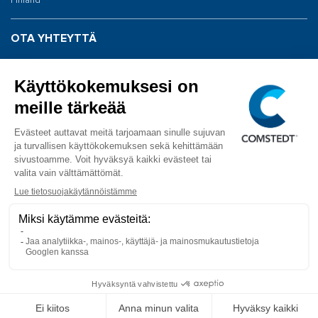
Finland
OTA YHTEYTTÄ
Vaihde: 020 198 0040
Huolto: 020 198 0043
info@comstedt.fi
SEURAA MEITÄ
Facebook
YouTube
COPYRIGHT © 2026 Comstedt Finland Oy KAIKKI OIKEUDET PIDÄTETÄÄN.