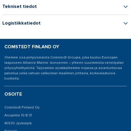
Tekniset tiedot
Logistiikkatiedot
COMSTEDT FINLAND OY
Olemme osa pohjoismaista Comstedt Groupia, joka kuuluu Euroopan
laajuiseen Alliance Marine -konserniin – yhteen suurimmista veneilyalan
yritysryhmittymistä. Tarjoamme asiakkaillemme nopeaa ja asiantuntevaa
palvelua sekä vahvan valikoiman maailman johtavia, korkealaatuisia
tuotteita.
OSOITE
Comstedt Finland Oy
Anopintie 10 B 31
40530 Jyväskylä