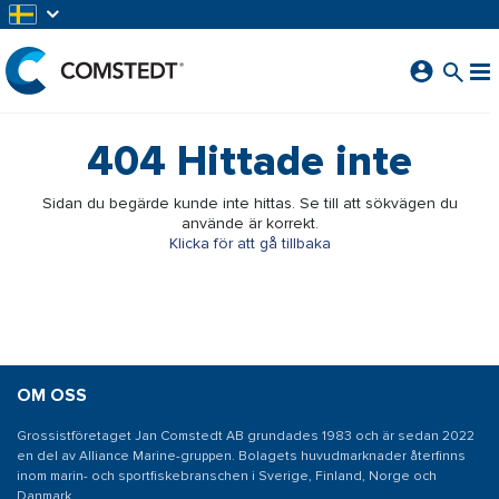
HOPPA TILL HUVUDINNEHÅLL
404
Hittade inte
Sidan du begärde kunde inte hittas. Se till att sökvägen du
använde är korrekt.
Klicka för att gå tillbaka
OM OSS
Grossistföretaget Jan Comstedt AB grundades 1983 och är sedan 2022
en del av Alliance Marine-gruppen. Bolagets huvudmarknader återfinns
inom marin- och sportfiskebranschen i Sverige, Finland, Norge och
Danmark.