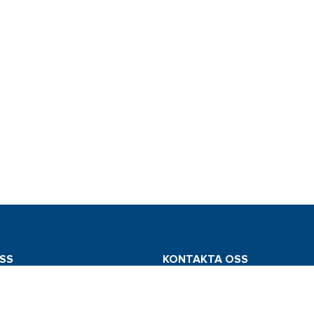
SS
KONTAKTA OSS
mstedt AB
Tel: 031 775 65 30
edsvägen 112
E-post: info@comstedt.se