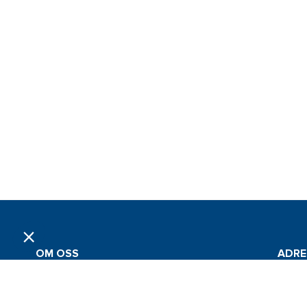
OM OSS
ADRE
Grossistföretaget Jan Comstedt AB
Jan Co
grundades 1983 och är sedan 2022 en del av
Traner