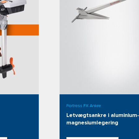
Fortress FX Ankre
Letvægtsankre i aluminium-
magnesiumlegering