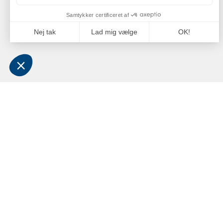
OM OS
BESØ
LEVE
Grossistvirksomheden Jan Comstedt AB blev
grundlagt i 1983 og har siden 2022 været en
Comste
del af Alliance Marine-koncernen.
C/O: J
Virksomhedens hovedmarkeder ligger inden
for den maritime sektor og
Niels B
sportsfiskeribranchen i Sverige, Finland,
6100 H
Norge og Danmark.