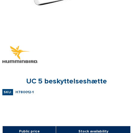
UC 5 beskyttelseshætte
SKU:
H780012-1
Public price
Stock availability