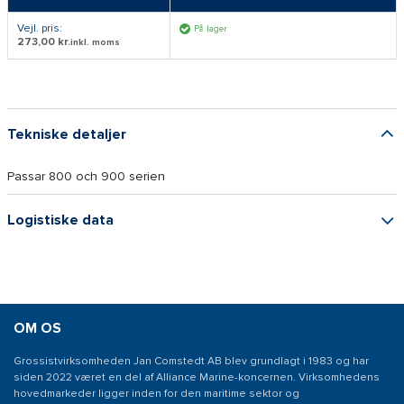
Vejl. pris:
På lager
273,00 kr.
inkl. moms
Tekniske detaljer
Passar 800 och 900 serien
Logistiske data
OM OS
Grossistvirksomheden Jan Comstedt AB blev grundlagt i 1983 og har
siden 2022 været en del af Alliance Marine-koncernen. Virksomhedens
hovedmarkeder ligger inden for den maritime sektor og