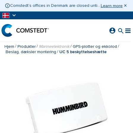
GÅ TIL HOVEDINDHOLD
×
Comstedt’s offices in Denmark are closed until 10 August 2026. If you need assistance, please contact Contact Sweden on +46 31 775 65 30.
Learn more
Hjem
Produkter
Marineelektronik
GPS-plotter og ekkolod
Beslag, dæksler montering
UC 5 beskyttelseshætte