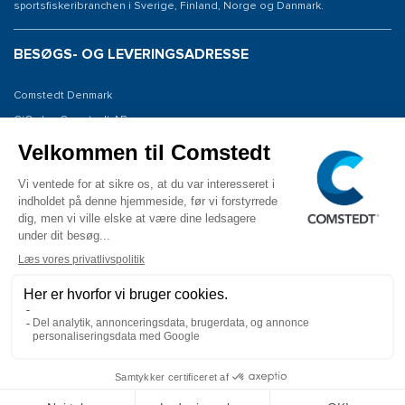
sportsfiskeribranchen i Sverige, Finland, Norge og Danmark.
BESØGS- OG LEVERINGSADRESSE
Comstedt Denmark
C/O: Jan Comstedt AB
Niels Bohrsvej 7
6100 Haderslev
Denmark
KONTAKT OS
Tlf: 45 (0) 28195447
E-mail: info@comstedt.dk