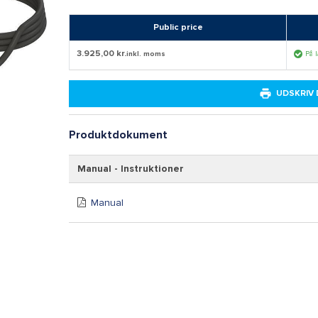
Public price
3.925,00 kr.
inkl. moms
På 
UDSKRIV
Produktdokument
Manual - Instruktioner
Manual