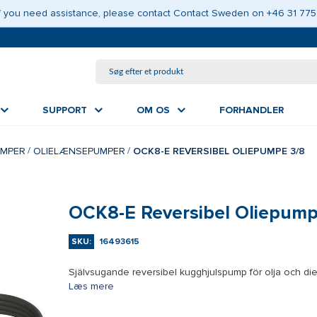
GÅ TIL HOVEDINDHOLD
 If you need assistance, please contact Contact Sweden on +46 31 775
SUPPORT
OM OS
FORHANDLER
UMPER
OLIELÆNSEPUMPER
OCK8-E REVERSIBEL OLIEPUMPE 3/8
OCK8-E Reversibel Oliepump
SKU:
16493615
Självsugande reversibel kugghjulspump för olja och dies
Læs mere