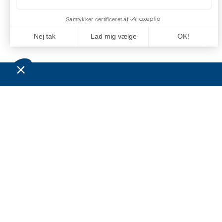
OM OS
BESØ
LEVE
Grossistvirksomheden Jan Comstedt AB blev
grundlagt i 1983 og har siden 2022 været en
Comste
del af Alliance Marine-koncernen.
C/O: J
Virksomhedens hovedmarkeder ligger inden
for den maritime sektor og
Niels B
sportsfiskeribranchen i Sverige, Finland,
6100 H
Norge og Danmark.
Denmar