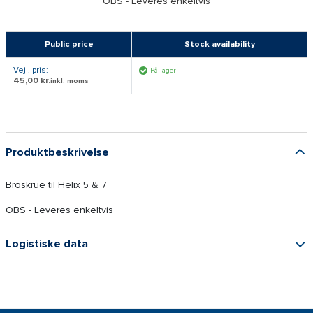
OBS - Leveres enkeltvis
Public price
Stock availability
Vejl. pris:
På lager
45,00 kr.
inkl. moms
Produktbeskrivelse
Broskrue til Helix 5 & 7
OBS - Leveres enkeltvis
Logistiske data