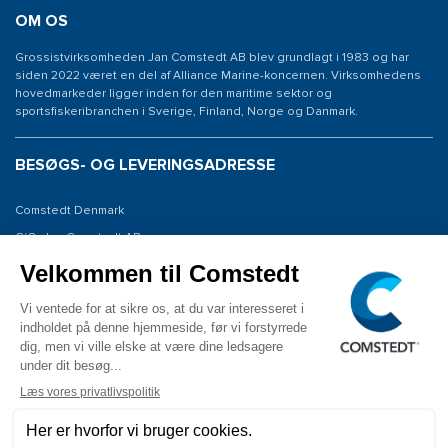
OM OS
Grossistvirksomheden Jan Comstedt AB blev grundlagt i 1983 og har
siden 2022 været en del af Alliance Marine-koncernen. Virksomhedens
hovedmarkeder ligger inden for den maritime sektor og
sportsfiskeribranchen i Sverige, Finland, Norge og Danmark.
BESØGS- OG LEVERINGSADRESSE
Comstedt Denmark
C/O: Jan Comstedt AB
Niels Bohrsvej 7
6100 Haderslev
Denmark
KONTAKT OS
Tlf: 45 (0) 28195447
E-mail: info@comstedt.dk