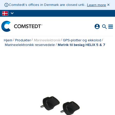
GÅ TIL HOVEDINDHOLD
×
Comstedt’s offices in Denmark are closed until 10 August 2026. If you need assistance, please contact Contact Sweden on +46 31 775 65 30.
Learn more
Hjem
Produkter
Marineelektronik
GPS-plotter og ekkolod
Marineelektronikk reservedele
Møtrik til beslag HELIX 5 & 7