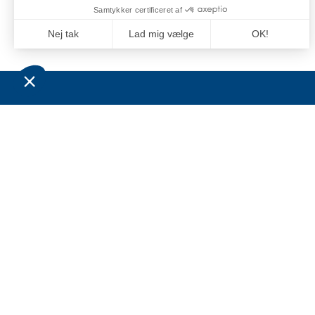
OM OS
BESØ
LEVE
Grossistvirksomheden Jan Comstedt AB blev
grundlagt i 1983 og har siden 2022 været en
Comste
del af Alliance Marine-koncernen.
C/O: J
Virksomhedens hovedmarkeder ligger inden
for den maritime sektor og
Niels B
sportsfiskeribranchen i Sverige, Finland,
6100 H
Norge og Danmark.
Denmar