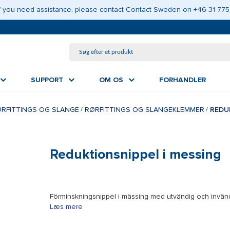
GÅ TIL HOVEDINDHOLD
 If you need assistance, please contact Contact Sweden on +46 31 775
SUPPORT
OM OS
FORHANDLER
RFITTINGS OG SLANGE
RØRFITTINGS OG SLANGEKLEMMER
REDU
Reduktionsnippel i messing
Förminskningsnippel i mässing med utvändig och invän
Læs mere