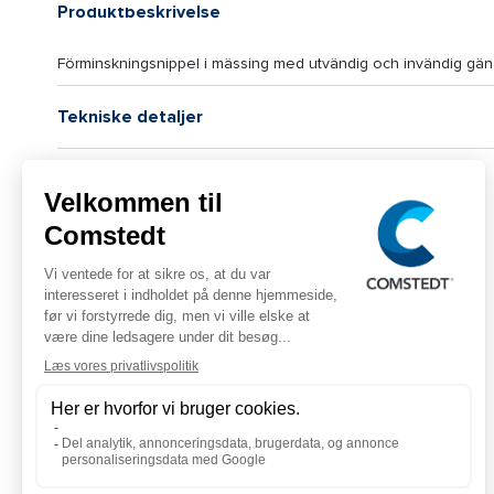
Produktbeskrivelse
Förminskningsnippel i mässing med utvändig och invändig gänga
Tekniske detaljer
Skema