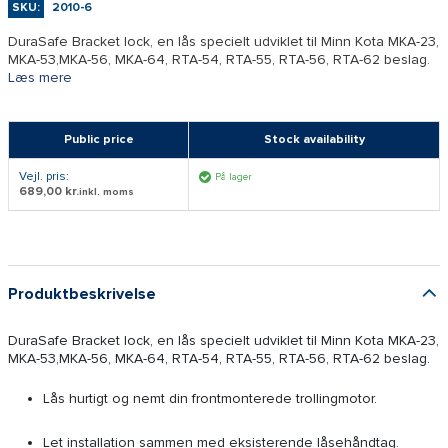
SKU:
2010-6
DuraSafe Bracket lock, en lås specielt udviklet til Minn Kota MKA-23,
MKA-53,MKA-56, MKA-64, RTA-54, RTA-55, RTA-56, RTA-62 beslag.
Læs mere
Public price
Stock availability
Vejl. pris:
På lager
689,00 kr.
inkl. moms
Produktbeskrivelse
DuraSafe Bracket lock, en lås specielt udviklet til Minn Kota MKA-23,
MKA-53,MKA-56, MKA-64, RTA-54, RTA-55, RTA-56, RTA-62 beslag.
Lås hurtigt og nemt din frontmonterede trollingmotor.
Let installation sammen med eksisterende låsehåndtag.