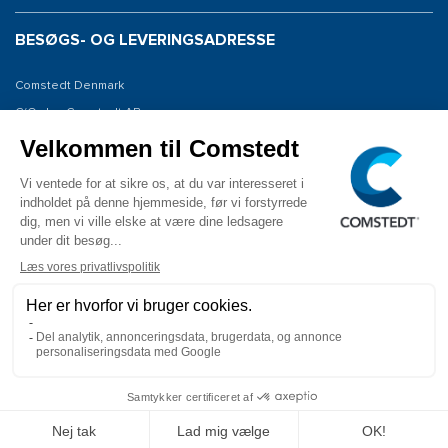
BESØGS- OG LEVERINGSADRESSE
Comstedt Denmark
C/O: Jan Comstedt AB
Niels Bohrsvej 7
6100 Haderslev
Denmark
KONTAKT OS
Tlf: 45 (0) 28195447
E-mail: info@comstedt.dk