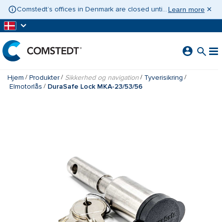
GÅ TIL HOVEDINDHOLD
×
Comstedt’s offices in Denmark are closed until 10 August 2026. If you need assistance, please contact Contact Sweden on +46 31 775 65 30.
Learn more
Hjem
Produkter
Sikkerhed og navigation
Tyverisikring
Elmotorlås
DuraSafe Lock MKA-23/53/56