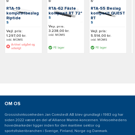
Minn Kota
Minn Kota
Minn Kota
M
RTA-19
RTA-62 Fäste
RTA-55 Beslag
kompositbeslag
komposit RT 72"
komposit QUEST
Riptide
SKU: M1854062
RT
SKU: M1854019
SKU: M1854055
Vejl. pris:
V
3.238,00 kr.
5
Vejl. pris:
Vejl. pris:
inkl. MOMS
i
1.297,00 kr.
5.514,00 kr.
inkl. MOMS
inkl. MOMS
Artikel udgået og
På lager
På lager
udsolgt
OM OS
Grossistvirksomheden Jan Comstedt AB blev grundlagt i 1983 og har
siden 2022 været en del af Alliance Marine-koncernen. Virksomhedens
hovedmarkeder ligger inden for den maritime sektor og
sportsfiskeribranchen i Sverige, Finland, Norge og Danmark.