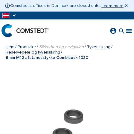
GÅ TIL HOVEDINDHOLD
×
Comstedt’s offices in Denmark are closed until 10 August 2026. If you need assistance, please contact Contact Sweden on +46 31 775 65 30.
Learn more
Hjem
Produkter
Sikkerhed og navigation
Tyverisikring
Reservedele og tyverisikring
6mm M12 afstandsstykke CombiLock 1030