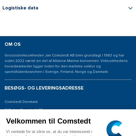
Logistiske data
OM OS
Grossistvirksomheden Jan Comstedt AB blev grundlagt i 1983 og har
siden 2022 været en del af Alliance Marine-koncernen. Virksomhedens
hovedmarkeder ligger inden for den maritime sektor og
sportsfiskeribranchen i Sverige, Finland, Norge og Danmark.
BESØGS- OG LEVERINGSADRESSE
Comstedt Denmark
C/O: Jan Comstedt AB
Niels Bohrsvej 7
6100 Haderslev
Denmark