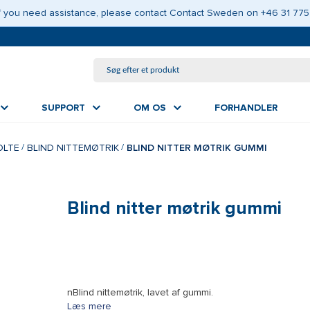
GÅ TIL HOVEDINDHOLD
 If you need assistance, please contact Contact Sweden on +46 31 775
SUPPORT
OM OS
FORHANDLER
OLTE
BLIND NITTEMØTRIK
BLIND NITTER MØTRIK GUMMI
Blind nitter møtrik gummi
nBlind nittemøtrik, lavet af gummi.
Læs mere