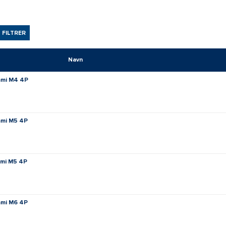
FILTRER
Navn
ummi M4 4P
ummi M5 4P
mmi M5 4P
ummi M6 4P