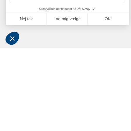
OM OS
BESØ
LEVE
Grossistvirksomheden Jan Comstedt AB blev
grundlagt i 1983 og har siden 2022 været en
Comste
del af Alliance Marine-koncernen.
C/O: J
Virksomhedens hovedmarkeder ligger inden
for den maritime sektor og
Niels B
sportsfiskeribranchen i Sverige, Finland,
6100 H
Norge og Danmark.