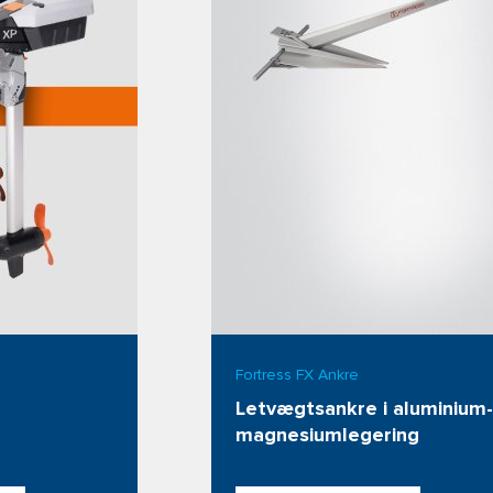
Fortress FX Ankre
Letvægtsankre i aluminium-
magnesiumlegering