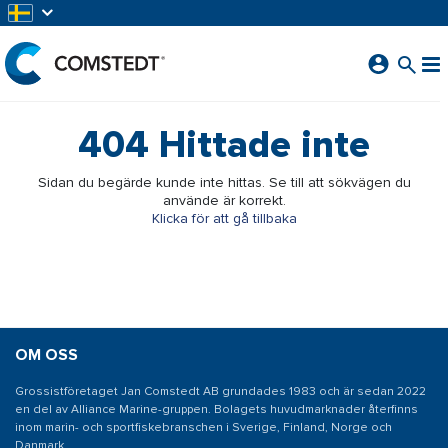
HOPPA TILL HUVUDINNEHÅLL
404
Hittade inte
Sidan du begärde kunde inte hittas. Se till att sökvägen du
använde är korrekt.
Klicka för att gå tillbaka
OM OSS
Grossistföretaget Jan Comstedt AB grundades 1983 och är sedan 2022
en del av Alliance Marine-gruppen. Bolagets huvudmarknader återfinns
inom marin- och sportfiskebranschen i Sverige, Finland, Norge och
Danmark.